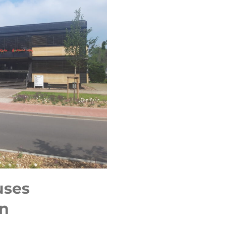
uses
en