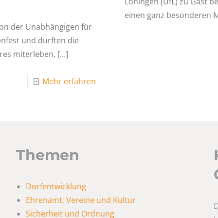
Löningen (UfL) zu Gast b
einen ganz besonderen 
on der Unabhängigen für
nfest und durften die
res miterleben.
[…]
Mehr erfahren
Themen
Dorfentwicklung
Ehrenamt, Vereine und Kultur
D
Sicherheit und Ordnung