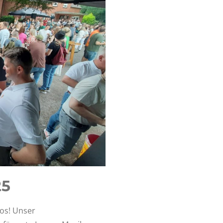
25
los! Unser