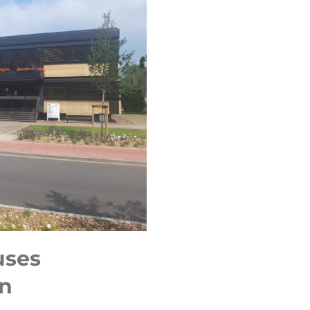
uses
en