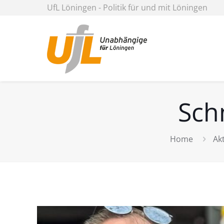
UfL Löningen - Politik für und mit Löningen
Sch
Home
Ak