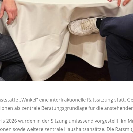
stätte „Winkel“ eine interfraktionelle Ratssitzung statt. 
ktionen als zentrale Beratungsgrundlage für die anstehend
s 2026 wurden in der Sitzung umfassend vorgestellt. Im Mit
ionen sowie weitere zentrale Haushaltsansätze. Die Ratsmitgl